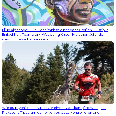
Eliud Kipchoge – Die Geheimnisse eines ganz Großen - Disziplin,
Einfachheit, Teamwork: Was den größten Marathonläufer der
Geschichte wirklich antreibt
Wie du psychischen Stress vor einem Wettkampf bewältigst -
Praktische Tipps, um deine Nervosität zu kontrollieren und