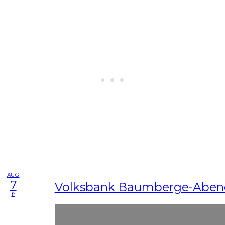
AUG
7
Volksbank Baumberge-Abend
fr