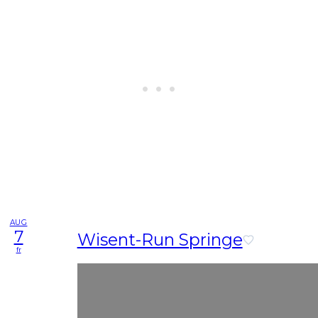
AUG
7
Wisent-Run Springe
fr