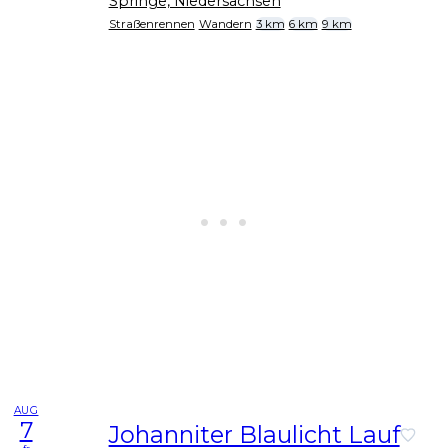
Springe, Niedersachsen
Straßenrennen
Wandern
3 km
6 km
9 km
AUG
7
Johanniter Blaulicht Lauf