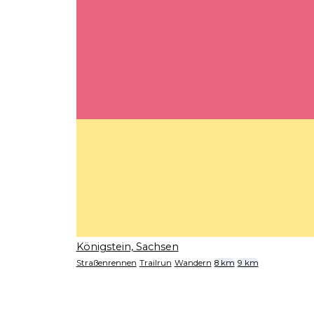
Königstein, Sachsen
Straßenrennen
Trailrun
Wandern
8 km
9 km