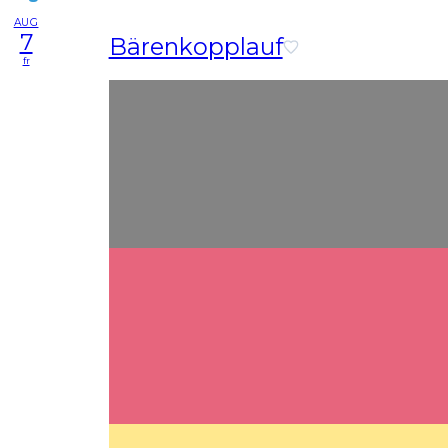
AUG
7
Bärenkopplauf
fr