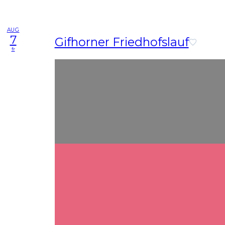
AUG
7
Gifhorner Friedhofslauf
fr