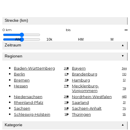
Strecke (km)
0 km
bis
∞
Alle
10k
HM
M
Zeitraum
▲
Regionen
▼
Baden-Württemberg
Bayern
268
344
Berlin
Brandenburg
67
110
Bremen
Hamburg
30
51
Hessen
Mecklenburg-
177
78
Vorpommern
Niedersachsen
Nordrhein-Westfalen
285
483
Rheinland-Pfalz
Saarland
118
31
Sachsen
Sachsen-Anhalt
166
76
Schleswig-Holstein
Thüringen
98
95
Kategorie
▲