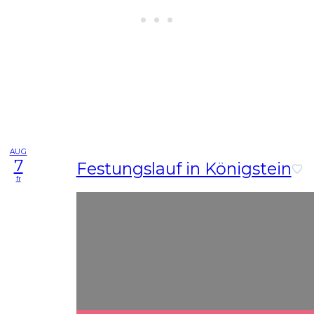
AUG
7
Festungslauf in Königstein
fr