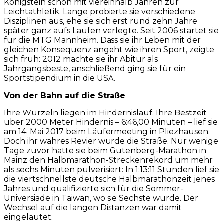
Königstein schon mit viereinhalb Jahren zur
Leichtathletik. Lange probierte sie verschiedene
Disziplinen aus, ehe sie sich erst rund zehn Jahre
später ganz aufs Laufen verlegte. Seit 2006 startet sie
für die MTG Mannheim. Dass sie ihr Leben mit der
gleichen Konsequenz angeht wie ihren Sport, zeigte
sich früh: 2012 machte sie ihr Abitur als
Jahrgangsbeste, anschließend ging sie für ein
Sportstipendium in die USA.
Von der Bahn auf die Straße
Ihre Wurzeln liegen im Hindernislauf. Ihre Bestzeit
über 2000 Meter Hindernis – 6:46,00 Minuten – lief sie
am 14. Mai 2017 beim
Läufermeeting in Pliezhausen
.
Doch ihr wahres Revier wurde die Straße. Nur wenige
Tage zuvor hatte sie beim Gutenberg-Marathon in
Mainz den Halbmarathon-Streckenrekord um mehr
als sechs Minuten pulverisiert: In 1:13:11 Stunden lief sie
die viertschnellste deutsche Halbmarathonzeit jenes
Jahres und qualifizierte sich für die Sommer-
Universiade in Taiwan, wo sie Sechste wurde. Der
Wechsel auf die langen Distanzen war damit
eingeläutet.