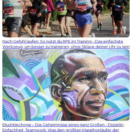
Nach Gefühl laufen: So nutzt du RPE im Training - Das einfachste
Werkzeug, um besser zu trainieren, ohne Sklave deiner Uhr zu sein
Eliud Kipchoge – Die Geheimnisse eines ganz Großen - Disziplin,
Einfachheit, Teamwork: Was den größten Marathonläufer der