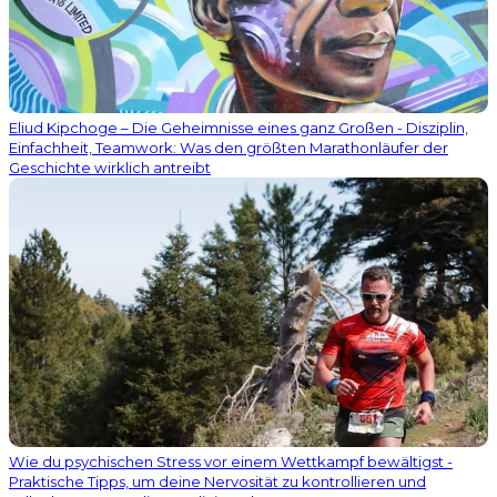
Eliud Kipchoge – Die Geheimnisse eines ganz Großen - Disziplin,
Einfachheit, Teamwork: Was den größten Marathonläufer der
Geschichte wirklich antreibt
Wie du psychischen Stress vor einem Wettkampf bewältigst -
Praktische Tipps, um deine Nervosität zu kontrollieren und