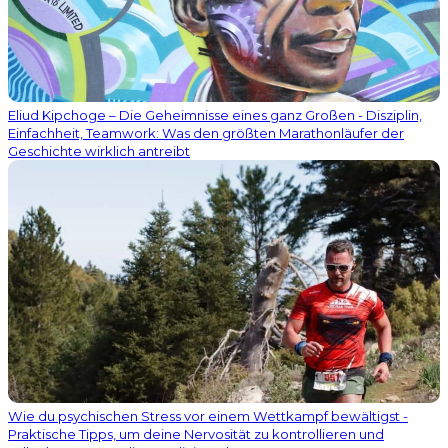
Eliud Kipchoge – Die Geheimnisse eines ganz Großen - Disziplin,
Einfachheit, Teamwork: Was den größten Marathonläufer der
Geschichte wirklich antreibt
Wie du psychischen Stress vor einem Wettkampf bewältigst -
Praktische Tipps, um deine Nervosität zu kontrollieren und