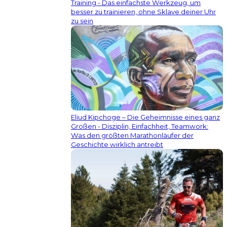
Training - Das einfachste Werkzeug, um
besser zu trainieren, ohne Sklave deiner Uhr
zu sein
Eliud Kipchoge – Die Geheimnisse eines ganz
Großen - Disziplin, Einfachheit, Teamwork:
Was den größten Marathonläufer der
Geschichte wirklich antreibt