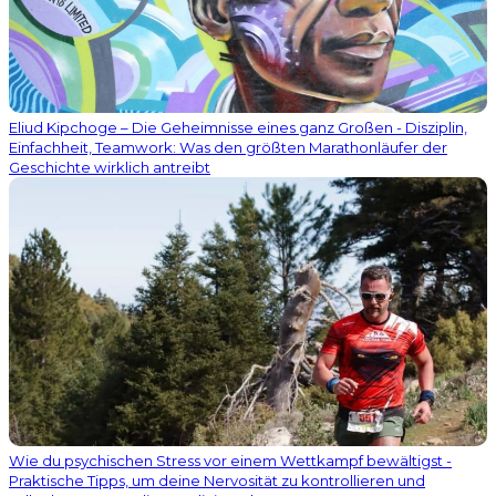
Eliud Kipchoge – Die Geheimnisse eines ganz Großen - Disziplin,
Einfachheit, Teamwork: Was den größten Marathonläufer der
Geschichte wirklich antreibt
Wie du psychischen Stress vor einem Wettkampf bewältigst -
Praktische Tipps, um deine Nervosität zu kontrollieren und