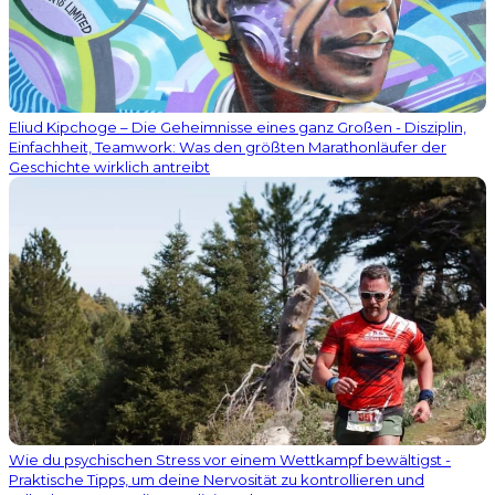
Eliud Kipchoge – Die Geheimnisse eines ganz Großen - Disziplin,
Einfachheit, Teamwork: Was den größten Marathonläufer der
Geschichte wirklich antreibt
Wie du psychischen Stress vor einem Wettkampf bewältigst -
Praktische Tipps, um deine Nervosität zu kontrollieren und