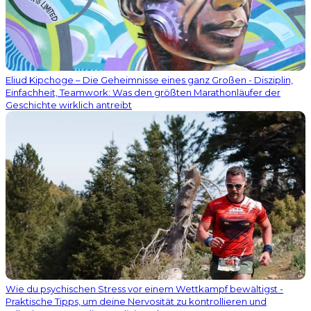
Eliud Kipchoge – Die Geheimnisse eines ganz Großen - Disziplin,
Einfachheit, Teamwork: Was den größten Marathonläufer der
Geschichte wirklich antreibt
Wie du psychischen Stress vor einem Wettkampf bewältigst -
Praktische Tipps, um deine Nervosität zu kontrollieren und