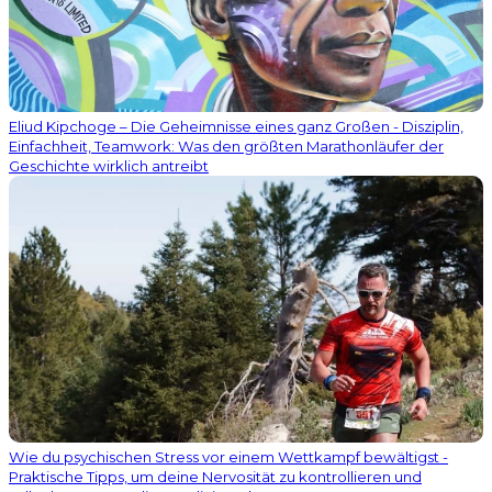
Eliud Kipchoge – Die Geheimnisse eines ganz Großen - Disziplin,
Einfachheit, Teamwork: Was den größten Marathonläufer der
Geschichte wirklich antreibt
Wie du psychischen Stress vor einem Wettkampf bewältigst -
Praktische Tipps, um deine Nervosität zu kontrollieren und