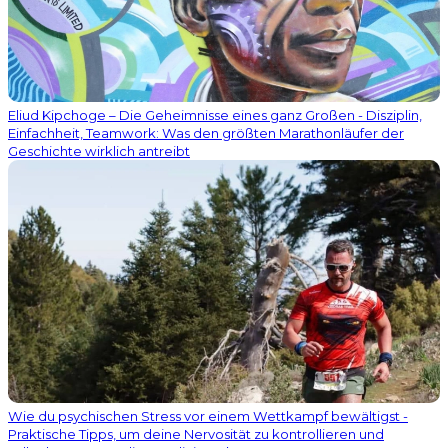
Eliud Kipchoge – Die Geheimnisse eines ganz Großen - Disziplin,
Einfachheit, Teamwork: Was den größten Marathonläufer der
Geschichte wirklich antreibt
Wie du psychischen Stress vor einem Wettkampf bewältigst -
Praktische Tipps, um deine Nervosität zu kontrollieren und