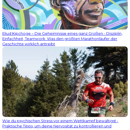
Eliud Kipchoge – Die Geheimnisse eines ganz Großen - Disziplin,
Einfachheit, Teamwork: Was den größten Marathonläufer der
Geschichte wirklich antreibt
Wie du psychischen Stress vor einem Wettkampf bewältigst -
Praktische Tipps, um deine Nervosität zu kontrollieren und