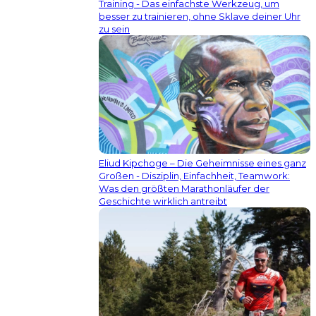
Training - Das einfachste Werkzeug, um
besser zu trainieren, ohne Sklave deiner Uhr
zu sein
Eliud Kipchoge – Die Geheimnisse eines ganz
Großen - Disziplin, Einfachheit, Teamwork:
Was den größten Marathonläufer der
Geschichte wirklich antreibt