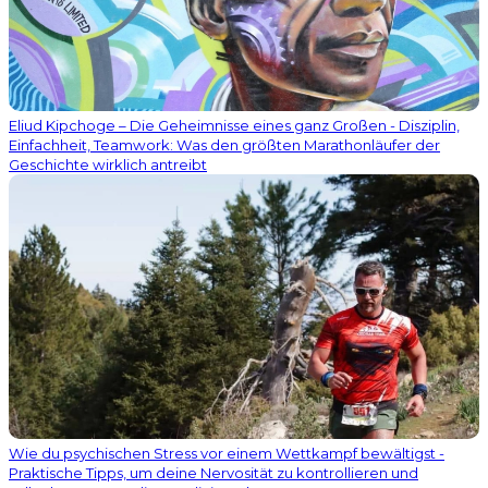
Eliud Kipchoge – Die Geheimnisse eines ganz Großen - Disziplin,
Einfachheit, Teamwork: Was den größten Marathonläufer der
Geschichte wirklich antreibt
Wie du psychischen Stress vor einem Wettkampf bewältigst -
Praktische Tipps, um deine Nervosität zu kontrollieren und