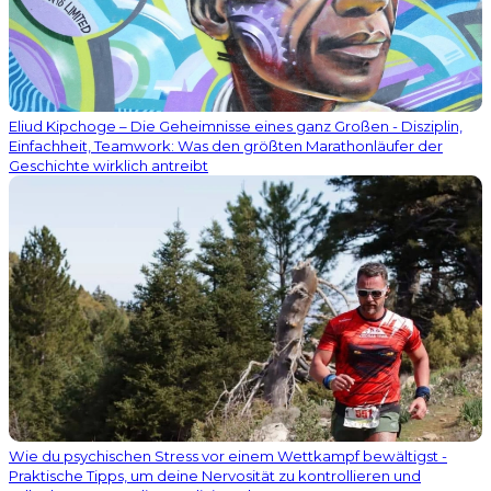
Eliud Kipchoge – Die Geheimnisse eines ganz Großen - Disziplin,
Einfachheit, Teamwork: Was den größten Marathonläufer der
Geschichte wirklich antreibt
Wie du psychischen Stress vor einem Wettkampf bewältigst -
Praktische Tipps, um deine Nervosität zu kontrollieren und