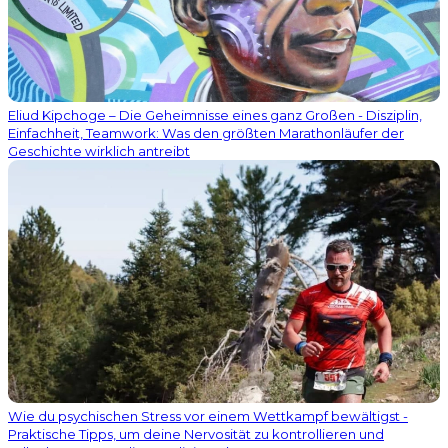
Eliud Kipchoge – Die Geheimnisse eines ganz Großen - Disziplin,
Einfachheit, Teamwork: Was den größten Marathonläufer der
Geschichte wirklich antreibt
Wie du psychischen Stress vor einem Wettkampf bewältigst -
Praktische Tipps, um deine Nervosität zu kontrollieren und