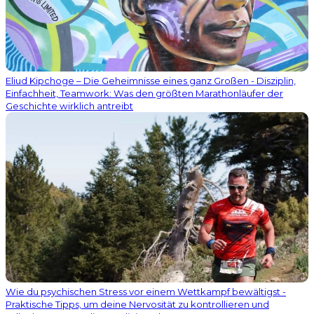
Eliud Kipchoge – Die Geheimnisse eines ganz Großen - Disziplin,
Einfachheit, Teamwork: Was den größten Marathonläufer der
Geschichte wirklich antreibt
Wie du psychischen Stress vor einem Wettkampf bewältigst -
Praktische Tipps, um deine Nervosität zu kontrollieren und