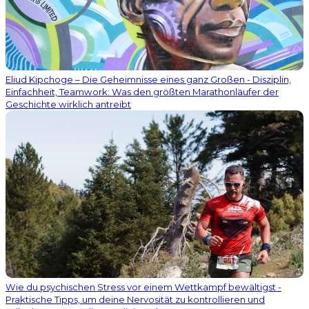
Eliud Kipchoge – Die Geheimnisse eines ganz Großen - Disziplin,
Einfachheit, Teamwork: Was den größten Marathonläufer der
Geschichte wirklich antreibt
Wie du psychischen Stress vor einem Wettkampf bewältigst -
Praktische Tipps, um deine Nervosität zu kontrollieren und