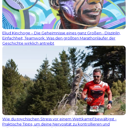
Eliud Kipchoge – Die Geheimnisse eines ganz Großen - Disziplin,
Einfachheit, Teamwork: Was den größten Marathonläufer der
Geschichte wirklich antreibt
Wie du psychischen Stress vor einem Wettkampf bewältigst -
Praktische Tipps, um deine Nervosität zu kontrollieren und