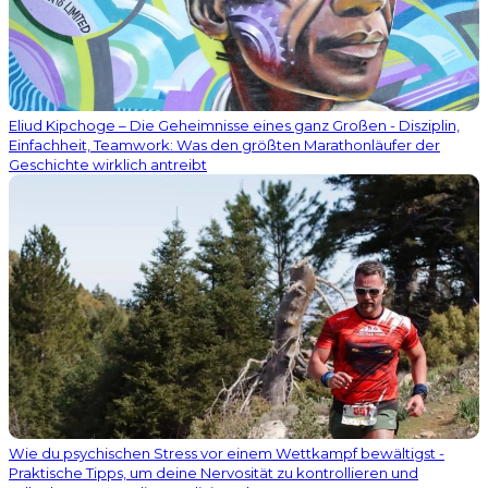
Eliud Kipchoge – Die Geheimnisse eines ganz Großen - Disziplin,
Einfachheit, Teamwork: Was den größten Marathonläufer der
Geschichte wirklich antreibt
Wie du psychischen Stress vor einem Wettkampf bewältigst -
Praktische Tipps, um deine Nervosität zu kontrollieren und