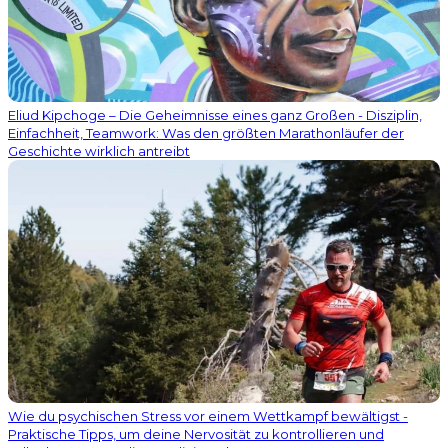
Eliud Kipchoge – Die Geheimnisse eines ganz Großen - Disziplin,
Einfachheit, Teamwork: Was den größten Marathonläufer der
Geschichte wirklich antreibt
Wie du psychischen Stress vor einem Wettkampf bewältigst -
Praktische Tipps, um deine Nervosität zu kontrollieren und