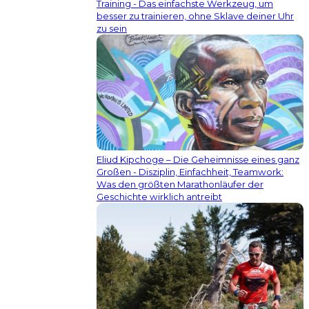
Training - Das einfachste Werkzeug, um
besser zu trainieren, ohne Sklave deiner Uhr
zu sein
Eliud Kipchoge – Die Geheimnisse eines ganz
Großen - Disziplin, Einfachheit, Teamwork:
Was den größten Marathonläufer der
Geschichte wirklich antreibt