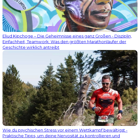
Eliud Kipchoge – Die Geheimnisse eines ganz Großen - Disziplin,
Einfachheit, Teamwork: Was den größten Marathonläufer der
Geschichte wirklich antreibt
Wie du psychischen Stress vor einem Wettkampf bewältigst -
Praktische Tipps, um deine Nervosität zu kontrollieren und