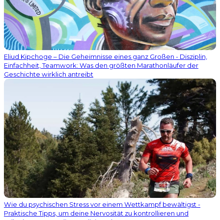
Eliud Kipchoge – Die Geheimnisse eines ganz Großen - Disziplin,
Einfachheit, Teamwork: Was den größten Marathonläufer der
Geschichte wirklich antreibt
Wie du psychischen Stress vor einem Wettkampf bewältigst -
Praktische Tipps, um deine Nervosität zu kontrollieren und