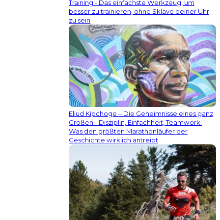
Training - Das einfachste Werkzeug, um
besser zu trainieren, ohne Sklave deiner Uhr
zu sein
Eliud Kipchoge – Die Geheimnisse eines ganz
Großen - Disziplin, Einfachheit, Teamwork:
Was den größten Marathonläufer der
Geschichte wirklich antreibt