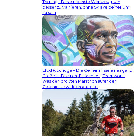
Training - Das einfachste Werkzeug, um
besser zu trainieren, ohne Sklave deiner Uhr
zu sein
Eliud Kipchoge – Die Geheimnisse eines ganz
Großen - Disziplin, Einfachheit, Teamwork:
Was den größten Marathonläufer der
Geschichte wirklich antreibt