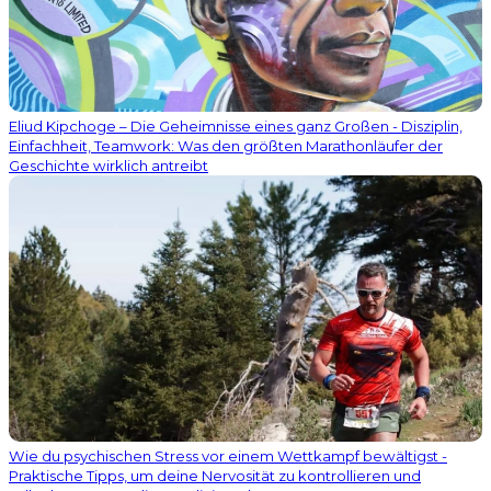
Eliud Kipchoge – Die Geheimnisse eines ganz Großen - Disziplin,
Einfachheit, Teamwork: Was den größten Marathonläufer der
Geschichte wirklich antreibt
Wie du psychischen Stress vor einem Wettkampf bewältigst -
Praktische Tipps, um deine Nervosität zu kontrollieren und