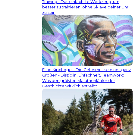
Training - Das einfachste Werkzeug, um
besser zu trainieren, ohne Sklave deiner Uhr
zu sein
Eliud Kipchoge – Die Geheimnisse eines ganz
Großen - Disziplin, Einfachheit, Teamwork:
Was den größten Marathonläufer der
Geschichte wirklich antreibt