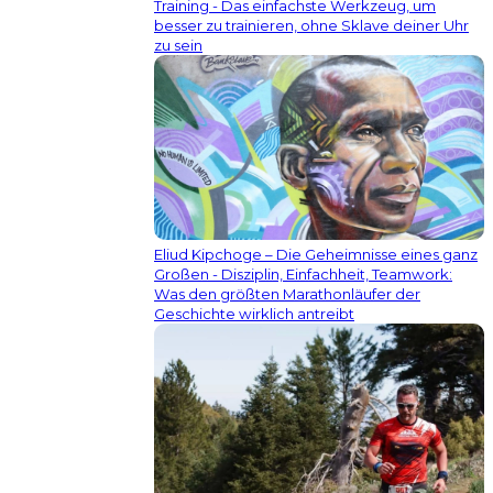
Training - Das einfachste Werkzeug, um
besser zu trainieren, ohne Sklave deiner Uhr
zu sein
Eliud Kipchoge – Die Geheimnisse eines ganz
Großen - Disziplin, Einfachheit, Teamwork:
Was den größten Marathonläufer der
Geschichte wirklich antreibt