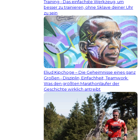
Training - Das einfachste Werkzeug, um
besser zu trainieren, ohne Sklave deiner Uhr
zu sein
Eliud Kipchoge – Die Geheimnisse eines ganz
Großen - Disziplin, Einfachheit, Teamwork:
Was den größten Marathonläufer der
Geschichte wirklich antreibt